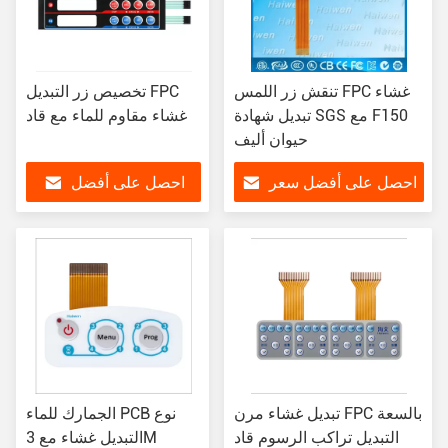
تنقش زر اللمس FPC غشاء
تخصيص زر التبديل FPC
تبديل شهادة SGS مع F150
غشاء مقاوم للماء مع قاد
حيوان أليف
احصل على أفضل سعر
احصل على أفضل
سعر
تبديل غشاء مرن FPC بالسعة
الجمارك للماء PCB نوع
التبديل تراكب الرسوم قاد
التبديل غشاء مع 3M