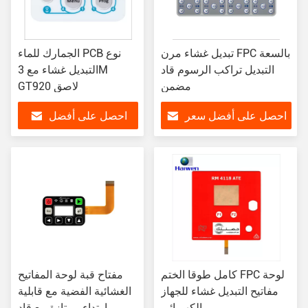
تبديل غشاء مرن FPC بالسعة
الجمارك للماء PCB نوع
التبديل تراكب الرسوم قاد
التبديل غشاء مع 3M
مضمن
GT920 لاصق
احصل على أفضل سعر
احصل على أفضل
سعر
كامل طوقا الختم FPC لوحة
مفتاح قبة لوحة المفاتيح
مفاتيح التبديل غشاء للجهاز
الغشائية الفضية مع قابلية
الكهربائي
ارتداء ممتازة مع قاد