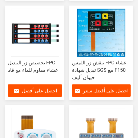
سعر
تنقش زر اللمس FPC غشاء
تخصيص زر التبديل FPC
تبديل شهادة SGS مع F150
غشاء مقاوم للماء مع قاد
حيوان أليف
احصل على أفضل سعر
احصل على أفضل
سعر