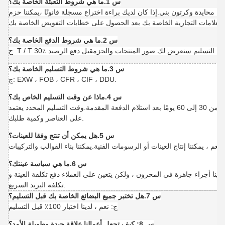
س 1.ما هي شروط التعبئة الخاصة بك؟
ء محايدة وكرتون بني.إذا كان لديك براءة اختراع مسجلة قانونًا ،
يمكننا حزم
س 2.ما هي شروط الدفع الخاصة بك؟
س 3.ما هي شروط التسليم الخاصة بك؟
ج: EXW ، FOB ، CFR ، CIF ، DDU.
س 4.ماذا عن وقت التسليم الخاص بك؟
يم المحدد يعتمد
على العناصر وكمية طلبك.
س 5.هل يمكن أن تنتج وفقا للعينات؟
س 6.ما هي سياسة عينتك؟
ن لدينا أجزاء جاهزة في المخزون ، ولكن يتعين على العملاء دفع تكلفة العينة و
تكلفة البريد السريع.
س 7.هل تختبر جميع البضائع الخاصة بك قبل التسليم؟
ج: نعم ، لدينا اختبار 100٪ قبل التسليم
س 8: كيف تجعل أعمالنا علاقة جيدة وطويلة الأمد؟