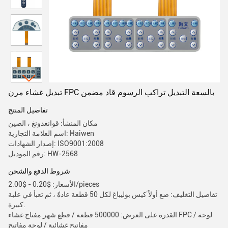
تبديل غشاء مرن FPC بالسعة التبديل تراكب الرسوم قاد مضمن
تفاصيل المنتج
مكان المنشأ: قوانغدونغ ، الصين
اسم العلامة التجارية: Haiwen
إصدار الشهادات: ISO9001:2008
رقم الموديل: HW-2568
شروط الدفع والشحن
الأسعار: $0.20 - $2.00/pieces
تفاصيل التغليف: ضع أولاً كيس بوليباغ لكل 50 قطعة عادةً ، ثم تعبأ في علبة
كبيرة.
القدرة على العرض: 500000 قطعة / قطع شهر مفتاح غشاء FPC / لوحة
مفاتيح غشائية / لوحة مفاتيح