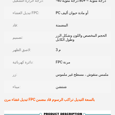
-40 درجة مئوية ~ +80 درجة مئوية
درجة حرارة التشغيل:
PC أو مادة حيوان أليف
تبديل الغشاء FPC:
المضمنة
قاد:
الحجم المخصص واللون وشكل الزر
تصميم:
وطول الكابل
3 م
لاصق الظهر:
FPC مرنة
دائرة كهربائية:
ملمس منقوش ، مسطح غير ملموس
زر:
شنتشن
ميناء:
تبديل غشاء مرن FPC بالسعة التبديل تراكب الرسوم قاد مضمن