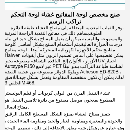
صنع مخصص لوحة المفاتيح غشاء لوحة التحكم
تراكب الرسم
توفر القباب المعدنية المضافة إلى مفتاح الغشاء طبقة الدائرة
العلوية.يساهم ذلك في مفاتيح التغذية الراجعة المرئية
والمسموعة واللمسية.يمكن أن يعمل المفتاح بشكل جيد في بيئة
درجات الحرارة العالية.يتم استخدام المنتج بشكل أساسي كلوحة
مفاتيح تحكم للأجهزة الكهربائية المتحركة.أيضا ، لوحة مفاتيح
Haiwen يمكن تخصيصها على أساس تصميم الزبون مثل أيقونات
الأزرار ، الألوان إلخ. النافذة الشفافة مصنوعة بحبر UV.اختيار
Autotype F150 غير لامع PET لشاشة طباعة التراكب يبدو أنيقًا
وملونًا.الدوائر مصنوعة من عجينة الفضة Acheson ED-820B ،
لذلك يمكن أن تكون منخفضة المقاومة وتعمل بشكل جيد.اللاصق
الخلفي 3M 468.
غشاء التبديل المرن من البولي كربونات أو فيلم البوليستر
المطبوع بمعجون موصل مصنوع من دائرة تلامس التبديل هو
مفتاح اتصال.
يتميز مفتاح الغشاء بميزة الشكل المسطح الكامل الرقيق
والجودة والصغيرة ومقاومة الغبار والجيد ومقاومة الماء الجيدة ،
وهو عبارة عن هيكل شبه مغلق.بالإضافة إلى ذلك ، تصميم اللوحة